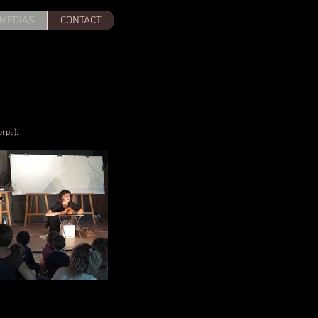
MEDIAS
CONTACT
rps).