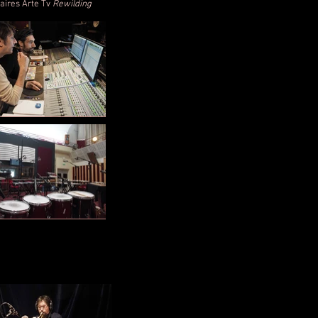
aires Arte Tv
Rewilding