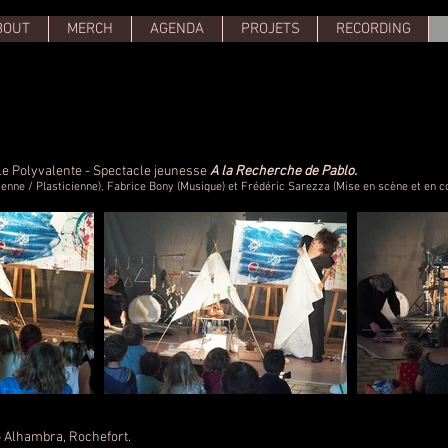
BOUT
MERCH
AGENDA
PROJETS
RECORDING
le Polyvalente
- Spectacle jeunesse
A la Recherche de Pablo.
ne / Plasticienne), Fabrice Bony (Musique) et Frédéric Sarezza (Mise en scène et en co
o Alhambra, Rochefort.