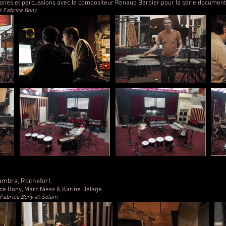
ones et percussions avec le compositeur Renaud Barbier pour la série document
t Fabrice Bony
ambra, Rochefort.
ce Bony, Marc Niess & Karine Delage.
 Fabrice Bony et Solam