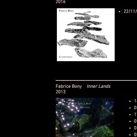
2016
22/11
Fabrice Bony
Inner Lands
2013
1
0
1
0
0
0