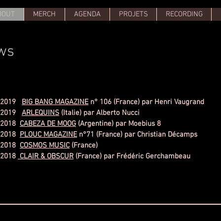
BOUT
MERCH
AGENDA
PROJETS
RECORDING
ws
/2019
BIG BANG MAGAZINE
n° 106 (France) par Henri Vaugrand
/2019
ARLEQUINS
(Italie) par Alberto Nucci
/2018
CABEZA DE MOOG
(Argentine) par Moebius 8
/2018
PLOUC MAGAZINE
n°71 (France) par Christian Décamps
/2018
COSMOS MUSIC
(France)
/2018
CLAIR & OBSCUR
(France) par Frédéric Gerchambeau